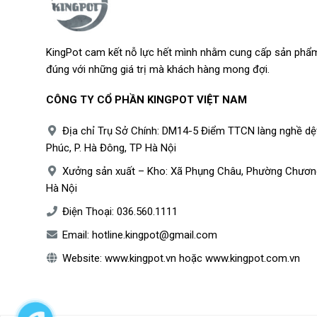
KingPot cam kết nỗ lực hết mình nhằm cung cấp sản phẩm
đúng với những giá trị mà khách hàng mong đợi.
CÔNG TY CỔ PHẦN KINGPOT VIỆT NAM
Địa chỉ Trụ Sở Chính: DM14-5 Điểm TTCN làng nghề dệ
Phúc, P. Hà Đông, TP Hà Nội
Xưởng sản xuất – Kho: Xã Phụng Châu, Phường Chươn
Hà Nội
Điện Thoại:
036.560.1111
Email:
hotline.kingpot@gmail.com
Website:
www.kingpot.vn
hoặc
www.kingpot.com.vn