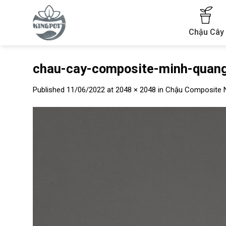
Skip
to
content
Chậu Cây
chau-cay-composite-minh-quang
Published
11/06/2022
at
2048 × 2048
in
Chậu Composite 