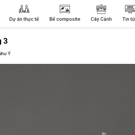
Dự án thực tế
Bể composite
Cây Cảnh
Tin t
 3
Như Ý