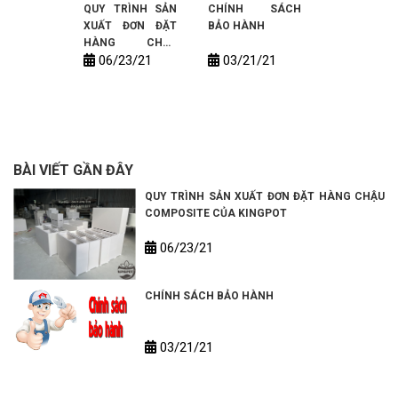
QUY TRÌNH SẢN
CHÍNH SÁCH
XUẤT ĐƠN ĐẶT
BẢO HÀNH
HÀNG CHẬU
06/23/21
03/21/21
COMPOSITE CỦA
KINGPOT
BÀI VIẾT GẦN ĐÂY
QUY TRÌNH SẢN XUẤT ĐƠN ĐẶT HÀNG CHẬU
COMPOSITE CỦA KINGPOT
06/23/21
CHÍNH SÁCH BẢO HÀNH
03/21/21