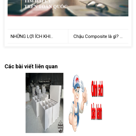
NHỮNG LỢI ÍCH KHI
Chậu Composite là gì? Ưu
TRỒNG CÂY XANH TRONG
điểm vượt trội so với các
NHÀ
chậu khác
Các bài viết liên quan