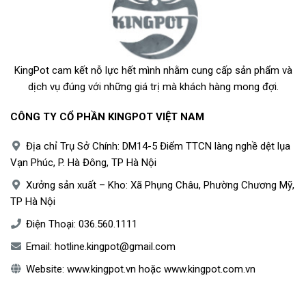
KingPot cam kết nỗ lực hết mình nhằm cung cấp sản phẩm và
dịch vụ đúng với những giá trị mà khách hàng mong đợi.
CÔNG TY CỔ PHẦN KINGPOT VIỆT NAM
Địa chỉ Trụ Sở Chính: DM14-5 Điểm TTCN làng nghề dệt lụa
Vạn Phúc, P. Hà Đông, TP Hà Nội
Xưởng sản xuất – Kho: Xã Phụng Châu, Phường Chương Mỹ,
TP Hà Nội
Điện Thoại:
036.560.1111
Email:
hotline.kingpot@gmail.com
Website:
www.kingpot.vn
hoặc
www.kingpot.com.vn