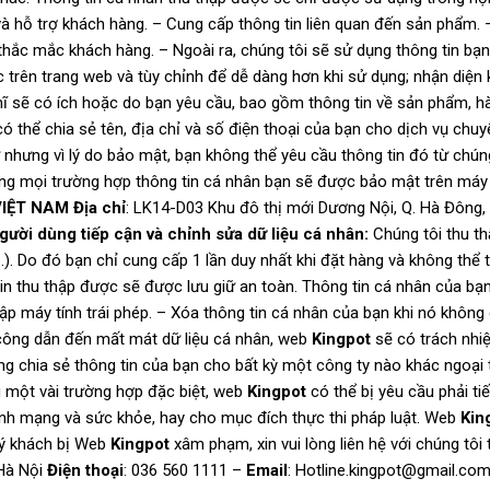
à hỗ trợ khách hàng. – Cung cấp thông tin liên quan đến sản phẩm. –
thắc mắc khách hàng. – Ngoài ra, chúng tôi sẽ sử dụng thông tin bạn
ục trên trang web và tùy chỉnh để dễ dàng hơn khi sử dụng; nhận di
ĩ sẽ có ích hoặc do bạn yêu cầu, bao gồm thông tin về sản phẩm, hà
ó thể chia sẻ tên, địa chỉ và số điện thoại của bạn cho dịch vụ c
ữ nhưng vì lý do bảo mật, bạn không thể yêu cầu thông tin đó từ chún
rong mọi trường hợp thông tin cá nhân bạn sẽ được bảo mật trên m
VIỆT NAM
Địa chỉ
: LK14-D03 Khu đô thị mới Dương Nội, Q. Hà Đông,
gười dùng tiếp cận và chỉnh sửa dữ liệu cá nhân:
Chúng tôi thu thậ
Do đó bạn chỉ cung cấp 1 lần duy nhất khi đặt hàng và không thể tiếp
n thu thập được sẽ được lưu giữ an toàn. Thông tin cá nhân của bạn đ
máy tính trái phép. – Xóa thông tin cá nhân của bạn khi nó không 
 công dẫn đến mất mát dữ liệu cá nhân, web
Kingpot
sẽ có trách nhiệ
ng chia sẻ thông tin của bạn cho bất kỳ một công ty nào khác ngoại 
g một vài trường hợp đặc biệt, web
Kingpot
có thể bị yêu cầu phải tiế
tính mạng và sức khỏe, hay cho mục đích thực thi pháp luật. Web
Kin
uý khách bị Web
Kingpot
xâm phạm, xin vui lòng liên hệ với chúng tôi t
 Hà Nội
Điện thoại
: 036 560 1111 –
Email
: Hotline.kingpot@gmail.co