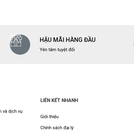
HẬU MÃI HÀNG ĐẦU
Yên tâm tuyệt đối
LIÊN KẾT NHANH
 và dịch vụ
Giới thiệu
Chính sách đại lý