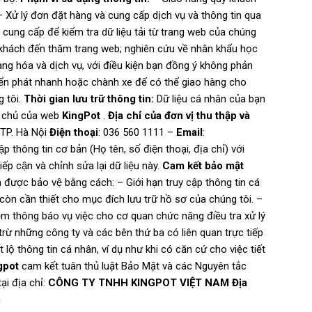
 Xử lý đơn đặt hàng và cung cấp dịch vụ và thông tin qua
 cung cấp để kiểm tra dữ liệu tải từ trang web của chúng
ện khách đến thăm trang web; nghiên cứu về nhân khẩu học
ng hóa và dịch vụ, với điều kiện bạn đồng ý không phản
huyển phát nhanh hoặc chành xe để có thể giao hàng cho
g tôi.
Thời gian lưu trữ thông tin:
Dữ liệu cá nhân của bạn
áy chủ của web
KingPot
.
Địa chỉ của đơn vị thu thập và
 TP. Hà Nội
Điện thoại
: 036 560 1111 –
Email
:
p thông tin cơ bản (Họ tên, số điện thoại, địa chỉ) với
 cận và chỉnh sửa lại dữ liệu này.
Cam kết bảo mật
ược bảo vệ bằng cách: – Giới hạn truy cập thông tin cá
còn cần thiết cho mục đích lưu trữ hồ sơ của chúng tôi. –
m thông báo vụ việc cho cơ quan chức năng điều tra xử lý
trừ những công ty và các bên thứ ba có liên quan trực tiếp
t lộ thông tin cá nhân, ví dụ như khi có căn cứ cho việc tiết
gpot
cam kết tuân thủ luật Bảo Mật và các Nguyên tắc
ại địa chỉ:
CÔNG TY TNHH KINGPOT VIỆT NAM
Địa
m