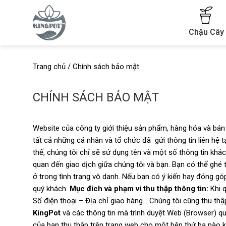
Skip
to
content
Chậu Cây
Trang chủ
/
Chính sách bảo mật
CHÍNH SÁCH BẢO MẬT
Website của công ty giới thiệu sản phẩm, hàng hóa và bán
tất cả những cá nhân và tổ chức đã gửi thông tin liên hệ 
thế, chúng tôi chỉ sẽ sử dụng tên và một số thông tin khác
quan đến giao dịch giữa chúng tôi và bạn. Bạn có thể gh
ở trong tình trạng vô danh. Nếu bạn có ý kiến hay đóng góp gì
quý khách.
Mục đích và phạm vi thu thập thông tin:
Khi q
Số điện thoại – Địa chỉ giao hàng… Chúng tôi cũng thu t
KingPot
và các thông tin mà trình duyệt Web (Browser) quý
của bạn thu thập trên trang web cho một bên thứ ba nào 