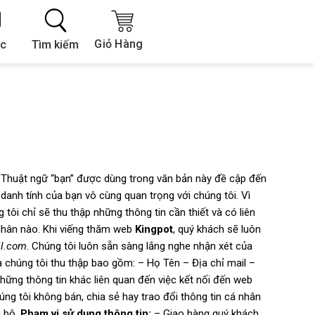
Giỏ Hàng
Tìm kiếm
ức
ot). Thuật ngữ “bạn” được dùng trong văn bản này đề cập đến
 danh tính của bạn vô cùng quan trọng với chúng tôi. Vì
tôi chỉ sẽ thu thập những thông tin cần thiết và có liên
nhân nào. Khi viếng thăm web
Kingpot
, quý khách sẽ luôn
il.com
. Chúng tôi luôn sẵn sàng lắng nghe nhận xét của
à chúng tôi thu thập bao gồm: – Họ Tên – Địa chỉ mail –
những thông tin khác liên quan đến việc kết nối đến web
́ng tôi không bán, chia sẻ hay trao đổi thông tin cá nhân
i bộ.
Phạm vi sử dụng thông tin:
– Giao hàng quý khách