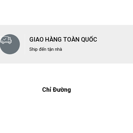
GIAO HÀNG TOÀN QUỐC
Ship đến tận nhà
Chỉ Đường