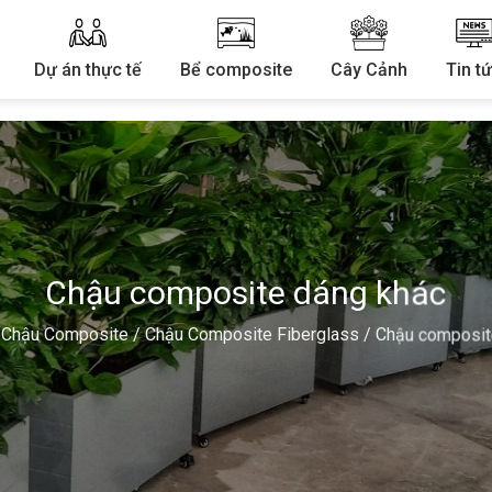
Dự án thực tế
Bể composite
Cây Cảnh
Tin t
Chậu composite dáng khác
/
Chậu Composite
/
Chậu Composite Fiberglass
/
Chậu composit