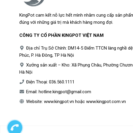
KingPot cam kết nỗ lực hết mình nhằm cung cấp sản phẩm
đúng với những giá trị mà khách hàng mong đợi.
CÔNG TY CỔ PHẦN KINGPOT VIỆT NAM
Địa chỉ Trụ Sở Chính: DM14-5 Điểm TTCN làng nghề dệ
Phúc, P. Hà Đông, TP Hà Nội
Xưởng sản xuất – Kho: Xã Phụng Châu, Phường Chươn
Hà Nội
Điện Thoại:
036.560.1111
Email:
hotline.kingpot@gmail.com
Website:
www.kingpot.vn
hoặc
www.kingpot.com.vn