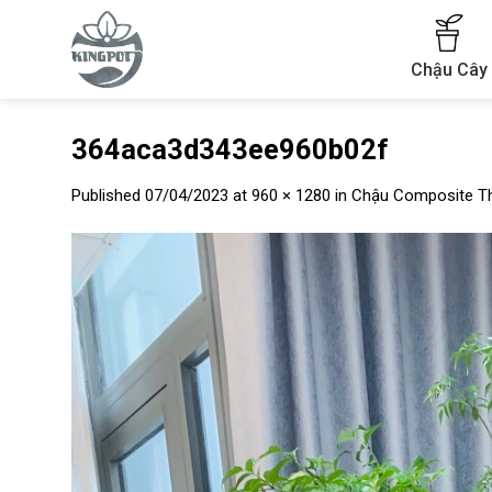
Skip
to
content
Chậu Cây
364aca3d343ee960b02f
Published
07/04/2023
at
960 × 1280
in
Chậu Composite T