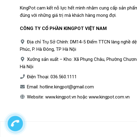
KingPot cam kết nỗ lực hết mình nhằm cung cấp sản phẩm
đúng với những giá trị mà khách hàng mong đợi.
CÔNG TY CỔ PHẦN KINGPOT VIỆT NAM
Địa chỉ Trụ Sở Chính: DM14-5 Điểm TTCN làng nghề dệ
Phúc, P. Hà Đông, TP Hà Nội
Xưởng sản xuất – Kho: Xã Phụng Châu, Phường Chươn
Hà Nội
Điện Thoại:
036.560.1111
Email:
hotline.kingpot@gmail.com
Website:
www.kingpot.vn
hoặc
www.kingpot.com.vn