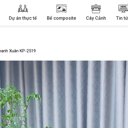
Dự án thực tế
Bể composite
Cây Cảnh
Tin t
hanh Xuân KP-2519