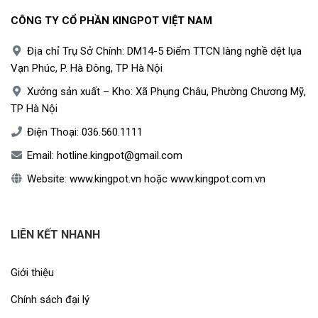
CÔNG TY CỔ PHẦN KINGPOT VIỆT NAM
Địa chỉ Trụ Sở Chính: DM14-5 Điểm TTCN làng nghề dệt lụa
Vạn Phúc, P. Hà Đông, TP Hà Nội
Xưởng sản xuất – Kho: Xã Phụng Châu, Phường Chương Mỹ,
TP Hà Nội
Điện Thoại:
036.560.1111
Email:
hotline.kingpot@gmail.com
Website:
www.kingpot.vn
hoặc
www.kingpot.com.vn
LIÊN KẾT NHANH
Giới thiệu
Chính sách đại lý