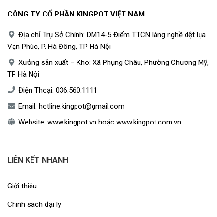
CÔNG TY CỔ PHẦN KINGPOT VIỆT NAM
Địa chỉ Trụ Sở Chính: DM14-5 Điểm TTCN làng nghề dệt lụa
Vạn Phúc, P. Hà Đông, TP Hà Nội
Xưởng sản xuất – Kho: Xã Phụng Châu, Phường Chương Mỹ,
TP Hà Nội
Điện Thoại:
036.560.1111
Email:
hotline.kingpot@gmail.com
Website:
www.kingpot.vn
hoặc
www.kingpot.com.vn
LIÊN KẾT NHANH
Giới thiệu
Chính sách đại lý