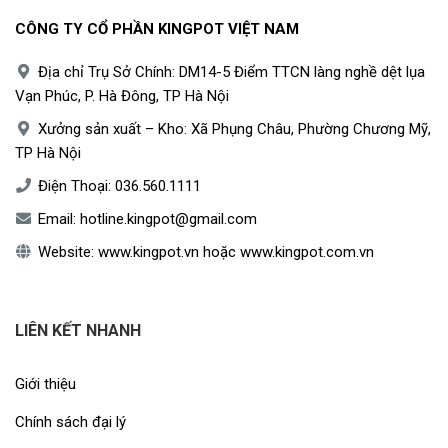
CÔNG TY CỔ PHẦN KINGPOT VIỆT NAM
Địa chỉ Trụ Sở Chính: DM14-5 Điểm TTCN làng nghề dệt lụa
Vạn Phúc, P. Hà Đông, TP Hà Nội
Xưởng sản xuất – Kho: Xã Phụng Châu, Phường Chương Mỹ,
TP Hà Nội
Điện Thoại:
036.560.1111
Email:
hotline.kingpot@gmail.com
Website:
www.kingpot.vn
hoặc
www.kingpot.com.vn
LIÊN KẾT NHANH
Giới thiệu
Chính sách đại lý