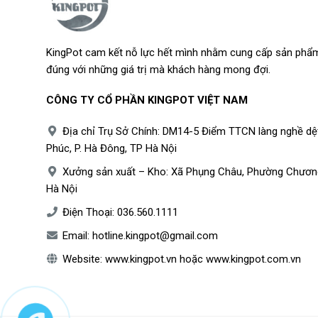
KingPot cam kết nỗ lực hết mình nhằm cung cấp sản phẩm
đúng với những giá trị mà khách hàng mong đợi.
CÔNG TY CỔ PHẦN KINGPOT VIỆT NAM
Địa chỉ Trụ Sở Chính: DM14-5 Điểm TTCN làng nghề dệ
Phúc, P. Hà Đông, TP Hà Nội
Xưởng sản xuất – Kho: Xã Phụng Châu, Phường Chươn
Hà Nội
Điện Thoại:
036.560.1111
Email:
hotline.kingpot@gmail.com
Website:
www.kingpot.vn
hoặc
www.kingpot.com.vn