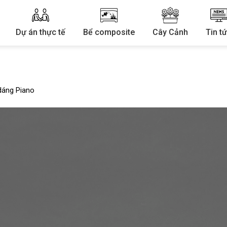
Dự án thực tế
Bể composite
Cây Cảnh
Tin t
dáng Piano