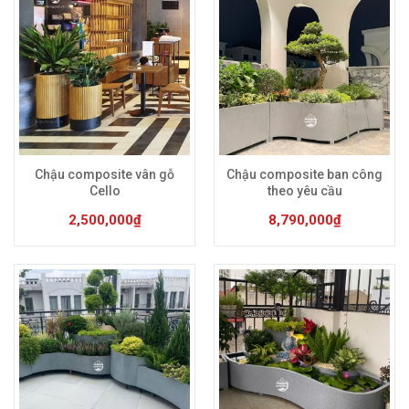
Sản phẩm này có nhiều biến thể. Các tùy chọn có 
Sản phẩm này có 
Chậu composite vân gỗ
Chậu composite ban công
Cello
theo yêu cầu
2,500,000
₫
8,790,000
₫