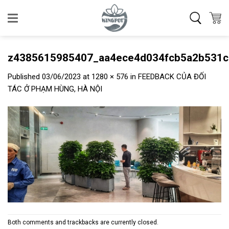
Skip
to
content
z4385615985407_aa4ece4d034fcb5a2b531c
Published
03/06/2023
at
1280 × 576
in
FEEDBACK CỦA ĐỐI
TÁC Ở PHẠM HÙNG, HÀ NỘI
Both comments and trackbacks are currently closed.