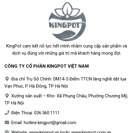
KingPot cam kết nỗ lực hết mình nhằm cung cấp sản phẩm và
dịch vụ đúng với những giá trị mà khách hàng mong đợi.
CÔNG TY CỔ PHẦN KINGPOT VIỆT NAM
Địa chỉ Trụ Sở Chính: DM14-5 Điểm TTCN làng nghề dệt lụa
Vạn Phúc, P. Hà Đông, TP Hà Nội
Xưởng sản xuất – Kho: Xã Phụng Châu, Phường Chương Mỹ,
TP Hà Nội
Điện Thoại:
036.560.1111
Email:
hotline.kingpot@gmail.com
Website:
www.kingpot.vn
hoặc
www.kingpot.com.vn