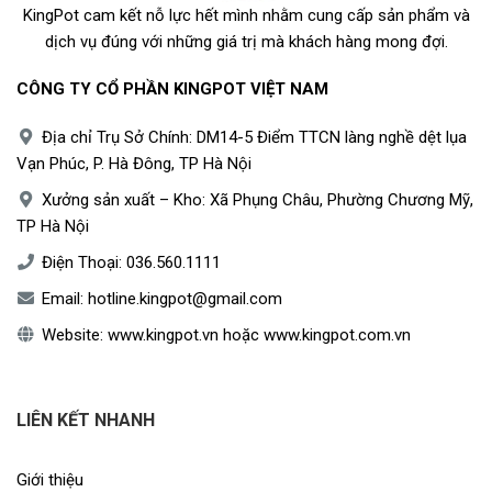
KingPot cam kết nỗ lực hết mình nhằm cung cấp sản phẩm và
dịch vụ đúng với những giá trị mà khách hàng mong đợi.
CÔNG TY CỔ PHẦN KINGPOT VIỆT NAM
Địa chỉ Trụ Sở Chính: DM14-5 Điểm TTCN làng nghề dệt lụa
Vạn Phúc, P. Hà Đông, TP Hà Nội
Xưởng sản xuất – Kho: Xã Phụng Châu, Phường Chương Mỹ,
TP Hà Nội
Điện Thoại:
036.560.1111
Email:
hotline.kingpot@gmail.com
Website:
www.kingpot.vn
hoặc
www.kingpot.com.vn
LIÊN KẾT NHANH
Giới thiệu