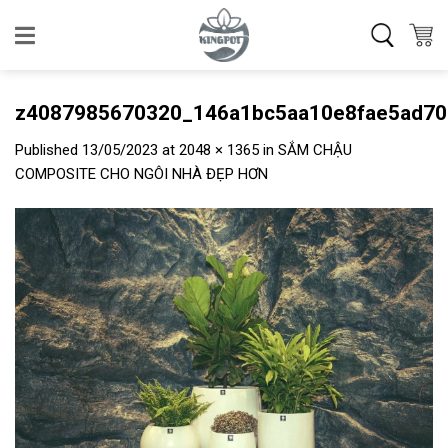
Skip
to
content
z4087985670320_146a1bc5aa10e8fae5ad7
Published
13/05/2023
at
2048 × 1365
in
SẮM CHẬU
COMPOSITE CHO NGÔI NHÀ ĐẸP HƠN