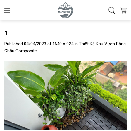
Skip
to
content
1
Published
04/04/2023
at
1640 × 924
in
Thiết Kế Khu Vườn Bằng
Chậu Composite