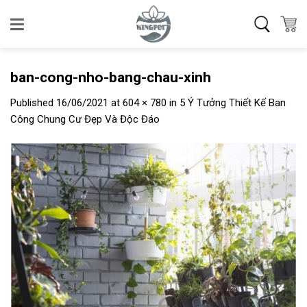
Skip
to
content
ban-cong-nho-bang-chau-xinh
Published
16/06/2021
at
604 × 780
in
5 Ý Tưởng Thiết Kế Ban
Công Chung Cư Đẹp Và Độc Đáo