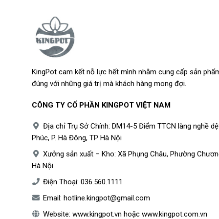
KingPot cam kết nỗ lực hết mình nhằm cung cấp sản phẩm
đúng với những giá trị mà khách hàng mong đợi.
CÔNG TY CỔ PHẦN KINGPOT VIỆT NAM
Địa chỉ Trụ Sở Chính: DM14-5 Điểm TTCN làng nghề dệ
Phúc, P. Hà Đông, TP Hà Nội
Xưởng sản xuất – Kho: Xã Phụng Châu, Phường Chươn
Hà Nội
Điện Thoại:
036.560.1111
Email:
hotline.kingpot@gmail.com
Website:
www.kingpot.vn
hoặc
www.kingpot.com.vn