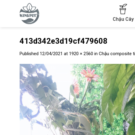
Skip
to
content
Chậu Cây
413d342e3d19cf479608
Published
12/04/2021
at
1920 × 2560
in
Chậu composite t