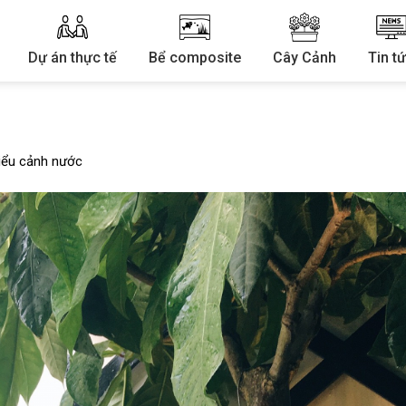
Dự án thực tế
Bể composite
Cây Cảnh
Tin t
iểu cảnh nước