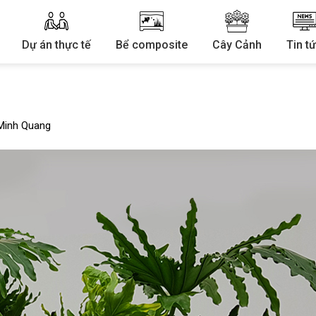
Dự án thực tế
Bể composite
Cây Cảnh
Tin t
Minh Quang