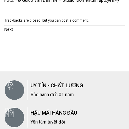
Foto: ¬© Guido Van Damme – Studio Momentum {iptcyear4}
Trackbacks are closed, but you can
post a comment
.
Next
→
UY TÍN - CHẤT LƯỢNG
Bảo hành đến 01 năm
HẬU MÃI HÀNG ĐẦU
Yên tâm tuyệt đối