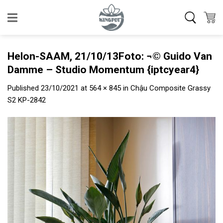
Skip
to
content
Helon-SAAM, 21/10/13Foto: ¬© Guido Van
Damme – Studio Momentum {iptcyear4}
Published
23/10/2021
at
564 × 845
in
Chậu Composite Grassy
S2 KP-2842