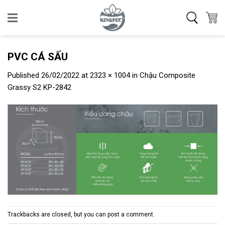
Skip
to
content
PVC CÁ SẤU
Published
26/02/2022
at
2323 × 1004
in
Chậu Composite
Grassy S2 KP-2842
Trackbacks are closed, but you can
post a comment
.