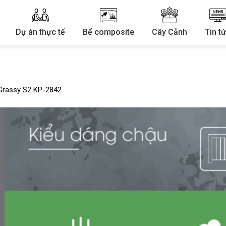
Dự án thực tế
Bể composite
Cây Cảnh
Tin t
Grassy S2 KP-2842