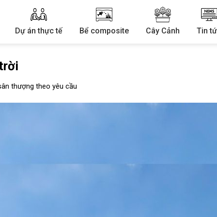
Dự án thực tế
Bể composite
Cây Cảnh
Tin t
trời
ân thượng theo yêu cầu