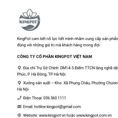
KingPot cam kết nỗ lực hết mình nhằm cung cấp sản phẩm
đúng với những giá trị mà khách hàng mong đợi.
CÔNG TY CỔ PHẦN KINGPOT VIỆT NAM
Địa chỉ Trụ Sở Chính: DM14-5 Điểm TTCN làng nghề dệ
Phúc, P. Hà Đông, TP Hà Nội
Xưởng sản xuất – Kho: Xã Phụng Châu, Phường Chươn
Hà Nội
Điện Thoại:
036.560.1111
Email:
hotline.kingpot@gmail.com
Website:
www.kingpot.vn
hoặc
www.kingpot.com.vn