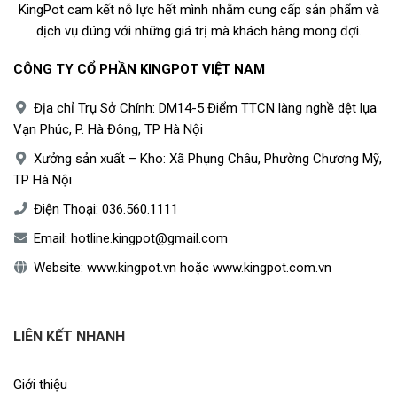
KingPot cam kết nỗ lực hết mình nhằm cung cấp sản phẩm và
dịch vụ đúng với những giá trị mà khách hàng mong đợi.
CÔNG TY CỔ PHẦN KINGPOT VIỆT NAM
Địa chỉ Trụ Sở Chính: DM14-5 Điểm TTCN làng nghề dệt lụa
Vạn Phúc, P. Hà Đông, TP Hà Nội
Xưởng sản xuất – Kho: Xã Phụng Châu, Phường Chương Mỹ,
TP Hà Nội
Điện Thoại:
036.560.1111
Email:
hotline.kingpot@gmail.com
Website:
www.kingpot.vn
hoặc
www.kingpot.com.vn
LIÊN KẾT NHANH
Giới thiệu