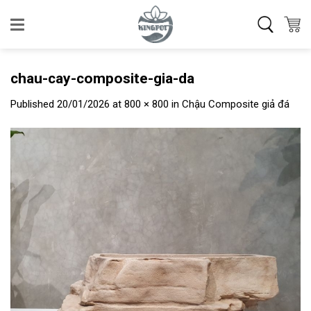
Skip
to
content
chau-cay-composite-gia-da
Published
20/01/2026
at
800 × 800
in
Chậu Composite giả đá