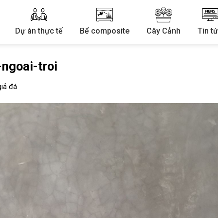
Dự án thực tế
Bể composite
Cây Cảnh
Tin t
ngoai-troi
iả đá