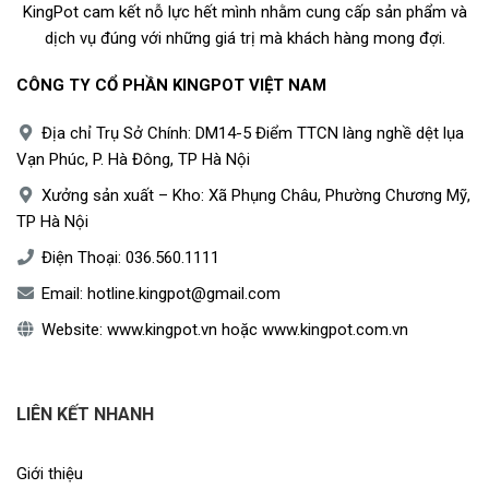
KingPot cam kết nỗ lực hết mình nhằm cung cấp sản phẩm và
dịch vụ đúng với những giá trị mà khách hàng mong đợi.
CÔNG TY CỔ PHẦN KINGPOT VIỆT NAM
Địa chỉ Trụ Sở Chính: DM14-5 Điểm TTCN làng nghề dệt lụa
Vạn Phúc, P. Hà Đông, TP Hà Nội
Xưởng sản xuất – Kho: Xã Phụng Châu, Phường Chương Mỹ,
TP Hà Nội
Điện Thoại:
036.560.1111
Email:
hotline.kingpot@gmail.com
Website:
www.kingpot.vn
hoặc
www.kingpot.com.vn
LIÊN KẾT NHANH
Giới thiệu