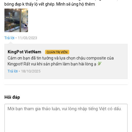
Được xếp
bóng đẹp k thấy lộ vết ghép. Mình sẽ ủng hộ thêm
cây tầm 7 đến 10 ngày.
hạng
5
5
sao
Giá chậu trồng cây cảnh composite hợp lý, thích hợp với
mọi gia đình
Chậu còn có thể được dùng để trang trí độc lập mà không
Trả lời
•
11/03/2023
cần có cây cảnh, bởi những chiếc chậu composite có vẻ
ngoài rất bắt mắt, với những thiết kế độc đáo, mới lạ.
KingPot VietNam
QUẢN TRỊ VIÊN
Cảm ơn bạn đã tin tưởng và lựa chọn chậu composite của
Kingpot! Rất vui khi sản phẩm làm bạn hài lòng ạ
Trả lời
•
18/10/2025
Hỏi đáp