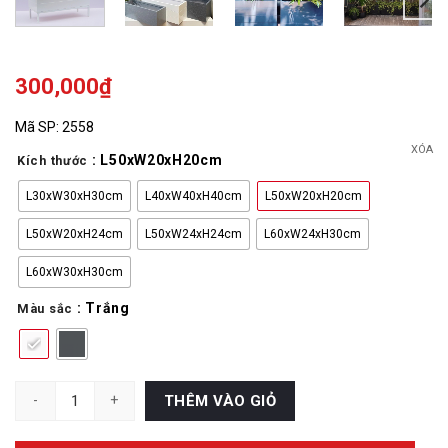
300,000
₫
Mã SP:
2558
XÓA
: L50xW20xH20cm
Kích thước
L30xW30xH30cm
L40xW40xH40cm
L50xW20xH20cm
L50xW20xH24cm
L50xW24xH24cm
L60xW24xH30cm
L60xW30xH30cm
: Trắng
Màu sắc
Chậu Composite Chữ Nhật Kẻ Chỉ số lượng
THÊM VÀO GIỎ