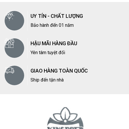
KINGPOT
nhận thiết kế, sản xuất các loại
chậu
composite
theo yêu cầu. Đáp ứng mọi thiết kế, mọi màu
UY TÍN - CHẤT LƯỢNG
sắc, mọi kích thước theo yêu cầu của khách hàng.
Bảo hành đến 01 năm
Giao hàng tận nơi
MIỄN PHÍ
trong nội thành Hà Nội (Đối
với đơn hàng trên 6 triệu)
HẬU MÃI HÀNG ĐẦU
– Thời gian đặt hàng, sản xuất nhanh nhất thị trường.
Yên tâm tuyệt đối
– Đóng gói, giao nhận hàng chuyên nghiệp và cẩn thận.
– Phương thức thanh toán linh hoạt, thuận tiện cho khách
hàng.
GIAO HÀNG TOÀN QUỐC
Ship đến tận nhà
Liên hệ
CÔNG TY CỔ PHẦN KINGPOT VIỆT NAM
| Địa chỉ
Trụ Sở Chính:
DM14-5, Điểm TTCN làng nghề dệt
lụa Vạn Phúc, P. Hà Đông, TP Hà Nội ( đối diện số 64 Vũ
Văn Cẩn)