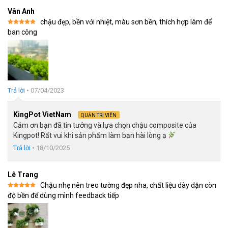
không gian là điểm công cho chậu kẻ ngang composite.
Vân Anh
Việc này giúp cho gia chủ tối giản được cho không gian và
chậu đẹp, bền với nhiệt, màu sơn bền, thích hợp làm để
chi phí làm đẹp.
Được xếp
ban công
hạng
5
5
sao
Trả lời
•
07/04/2023
KingPot VietNam
QUẢN TRỊ VIÊN
Cảm ơn bạn đã tin tưởng và lựa chọn chậu composite của
Kingpot! Rất vui khi sản phẩm làm bạn hài lòng ạ
Trả lời
•
18/10/2025
Lê Trang
Chậu nhẹ nên treo tường đẹp nha, chất liệu dày dặn còn
Được xếp
độ bền để dùng mình feedback tiếp
hạng
5
5
sao
Những Ưu Điểm Nổi Bật Của Chậu Composite Kẻ Chỉ Trắng
Kingpot