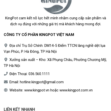
| Xưởng sản xuất – Kho:
Xã Phụng Châu, Phường Chương
Mỹ, TP Hà Nội
KingPot cam kết nỗ lực hết mình nhằm cung cấp sản phẩm và
| Điện Thoại
: 0365 60 1111
dịch vụ đúng với những giá trị mà khách hàng mong đợi.
| Email
: hotline.kingpot@gmail.com
CÔNG TY CỔ PHẦN KINGPOT VIỆT NAM
|
Website
: www.kingpot.vn
hoặc
www.kingpot.com.vn
Địa chỉ Trụ Sở Chính: DM14-5 Điểm TTCN làng nghề dệt lụa
Vạn Phúc, P. Hà Đông, TP Hà Nội
Xưởng sản xuất – Kho: Xã Phụng Châu, Phường Chương Mỹ,
TP Hà Nội
Điện Thoại:
036.560.1111
Email:
hotline.kingpot@gmail.com
Website:
www.kingpot.vn
hoặc
www.kingpot.com.vn
LIÊN KẾT NHANH