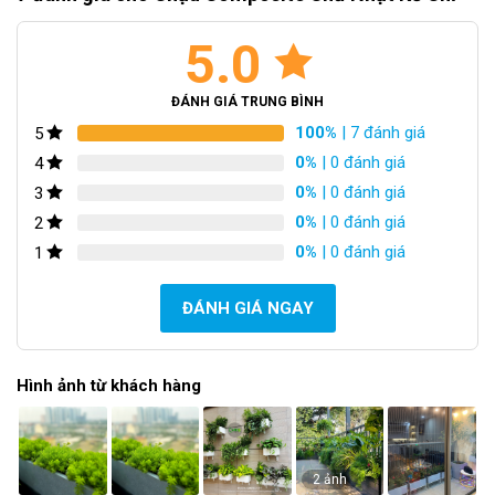
Với nhiều năm kinh nghiệm trong lĩnh vực sản xuất chậu
nhựa composite, chúng tôi luôn nỗ lực hoàn thiện sản
5.0
phẩm của mình đẹp nhất trước khi đến tay khách hàng.
ĐÁNH GIÁ TRUNG BÌNH
Dòng chậu nhựa composite dạng ghép tấm PVC Foam.
100%
| 7 đánh giá
5
0%
| 0 đánh giá
4
0%
| 0 đánh giá
3
0%
| 0 đánh giá
2
0%
| 0 đánh giá
1
ĐÁNH GIÁ NGAY
Hình ảnh từ khách hàng
2 ảnh
Chậu composite kẻ chỉ trắng