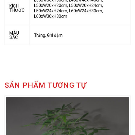
L30xW30xH30cm
,
L40xW40xH40cm
,
L50xW20xH20cm
,
L50xW20xH24cm
,
KÍCH
THƯỚC
L50xW24xH24cm
,
L60xW24xH30cm
,
L60xW30xH30cm
MÀU
Trắng
,
Ghi đậm
SẮC
SẢN PHẨM TƯƠNG TỰ
Chậu composite là một ý tưởng tuyệt vời cho việc decor hoặc
thiết kế không gian nội hoặc ngoại thất của Bạn
.
Hãy thử kết hợp các chậu composite mix với các cây như: