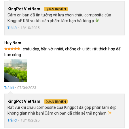
chậu theo yêu cầu.
KingPot VietNam
QUẢN TRỊ VIÊN
Cảm ơn bạn đã tin tưởng và lựa chọn chậu composite của
Kingpot! Rất vui khi sản phẩm làm bạn hài lòng ạ
Đặc Điểm Nổi Bật Và Công Dụng Của Chậu Kẻ Chỉ Composite
Trả lời
•
18/10/2025
Chậu kẻ chỉ composite là chậu nhựa tổng hợp. Nó được
kết hợp từ nhựa và sợi thủy tinh fiberglass pha trộn và kết
Huy Nam
dính lại với nhau. Sau đó, hỗn hợp được đúc thành khuôn
chậu đẹp, bền với nhiệt, chống chịu tốt, rất thích hợp để
kẻ chỉ và phủ bên ngoài những lớp sơn bóng mịn.
Được xếp
ban công
hạng
5
5
sao
Vì là chậu nhựa, nên độ bền của chậu kẻ chỉ composite rất
cao. Không lo về chuyện phai màu vì loại sơn mà Kingpot
dùng là loại sơn rất cao cấp. Chịu đựng được thời tiết khắc
nghiệt nhất.
Trả lời
•
07/04/2023
Không những thế, chậu kẻ chỉ composite có trọng lượng
KingPot VietNam
QUẢN TRỊ VIÊN
rất nhẹ. Bạn có thể dễ dàng di chuyển khắp mọi nơi trong
Rất vui khi chậu composite của Kingpot đã góp phần làm đẹp
nhà một cách dễ dàng.
không gian nhà bạn! Cảm ơn bạn đã chia sẻ trải nghiệm
Trả lời
•
18/10/2025
Vừa có thể trồng cây, lại có thêm một ban công nhỏ cho