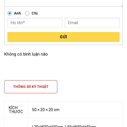
Anh
Chị
Dưới Đây Là Một Số Màu Sơn Thông Dụng Kingpot Composite
Đã Làm Cho Khách Hàng. Mời Bạn Cùng Tham Khảo Nhé.
GỬI
Không có bình luận nào
THÔNG SỐ KỸ THUẬT
KÍCH
50 × 20 × 20 cm
THƯỚC