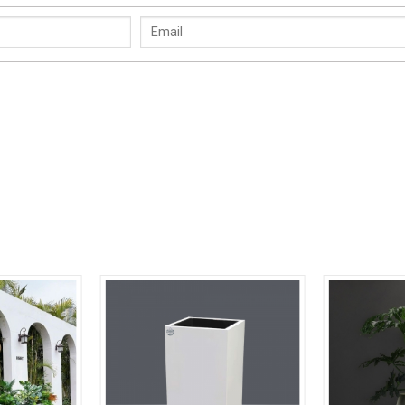
mẫu chậu khác như Hải Bình, Minh Quang, Hưng Thịnh… để tạo ra một