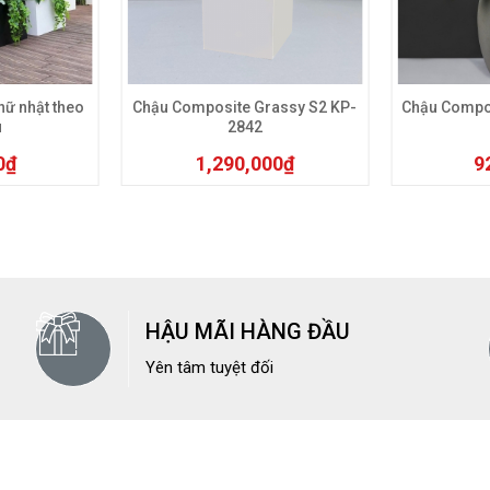
 chọn có thể được chọn trên trang sản phẩm
 phẩm này có nhiều biến thể. Các tùy chọn có thể được chọn trên t
Sản phẩm này có nhiều biến thể. 
ữ nhật theo
Chậu Composite Grassy S2 KP-
Chậu Compo
u
2842
0
₫
1,290,000
₫
9
HẬU MÃI HÀNG ĐẦU
Yên tâm tuyệt đối
g tuyệt vời cho việc trồng cây hoặc decor không gian nộ
ư: Đại tứ Lan, lan thẻ bài, vạn lộc, đô la, thường xuân… Bạn sẽ thấ
hật dễ dàng.