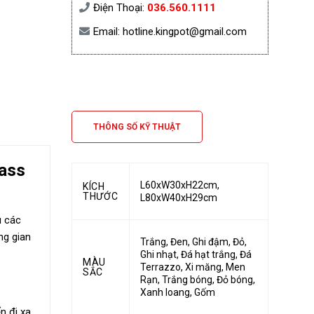
Điện Thoại:
036.560.1111
Email:
hotline.kingpot@gmail.com
THÔNG SỐ KỸ THUẬT
lass
L60xW30xH22cm
,
KÍCH
THƯỚC
L80xW40xH29cm
u các
ng gian
Trắng
,
Đen
,
Ghi đậm
,
Đỏ
,
Ghi nhạt
,
Đá hạt trắng
,
Đá
MÀU
Terrazzo
,
Xi măng
,
Men
SẮC
Rạn
,
Trắng bóng
,
Đỏ bóng
,
Xanh loang
,
Gốm
 đi xa,