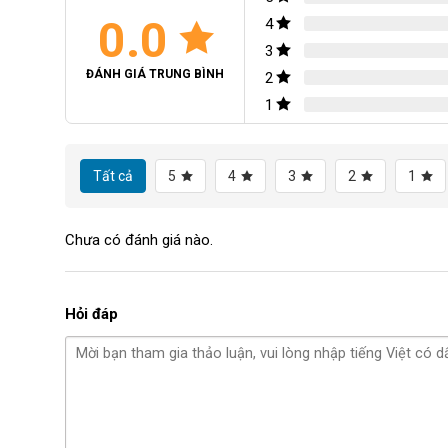
0.0
4
3
ĐÁNH GIÁ TRUNG BÌNH
2
1
Tất cả
5
4
3
2
1
Chưa có đánh giá nào.
Hỏi đáp
Chậu composite trồng cây Hà Nội. Với thiết k
Chậu composite Thanh Tâm với kích thước đa dạng giú
nhau.
Chậu composite là lựa chọn tối ưu trong thiết kế cản