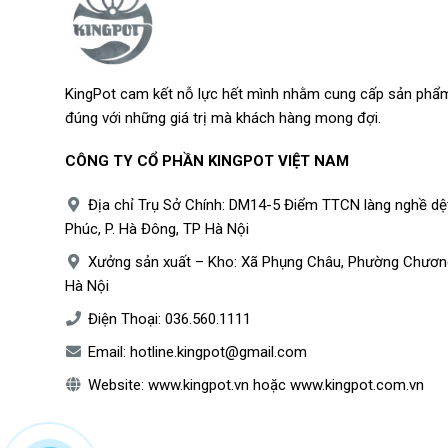
Chậu Composite
với rất nhiều ưu điểm trên tạo thuận lợ
Với các đặc tính ưu việt, chậu Composite đang dần thay t
KingPot cam kết nỗ lực hết mình nhằm cung cấp sản phẩm
đúng với những giá trị mà khách hàng mong đợi.
Hãy liên hệ ngay với chúng tôi để nhận tư vấn về chậu 
CÔNG TY CỔ PHẦN KINGPOT VIỆT NAM
KINGPOT
nhận thiết kế, sản xuất các loại
chậu compos
yêu cầu của khách hàng.
Địa chỉ Trụ Sở Chính: DM14-5 Điểm TTCN làng nghề dệ
Phúc, P. Hà Đông, TP Hà Nội
Giao hàng tận nơi
MIỄN PHÍ
trong nội thành Hà Nội (Đối 
– Thời gian đặt hàng, sản xuất nhanh nhất thị trường.
Xưởng sản xuất – Kho: Xã Phụng Châu, Phường Chươn
– Đóng gói, giao nhận hàng chuyên nghiệp và cẩn thận.
Hà Nội
– Phương thức thanh toán linh hoạt, thuận tiện cho khá
Điện Thoại:
036.560.1111
Email:
hotline.kingpot@gmail.com
Liên hệ
Website:
www.kingpot.vn
hoặc
www.kingpot.com.vn
CÔNG TY CỔ PHẦN KINGPOT VIỆT NAM