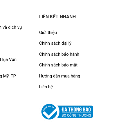
i trong khi sử dụng và thiết kế cảnh quan.
LIÊN KẾT NHANH
hế các loại chậu thông thường như xi măng, sành, sứ…
 và dịch vụ
Giới thiệu
composite nhé!
Chính sách đại lý
ite
theo yêu cầu. Đáp ứng mọi thiết kế, mọi màu sắc, mọi kích thướ
Chính sách bảo hành
t lụa Vạn
Chính sách bảo mật
với đơn hàng trên 6 triệu)
Hướng dẫn mua hàng
g Mỹ, TP
Liên hệ
ch hàng.