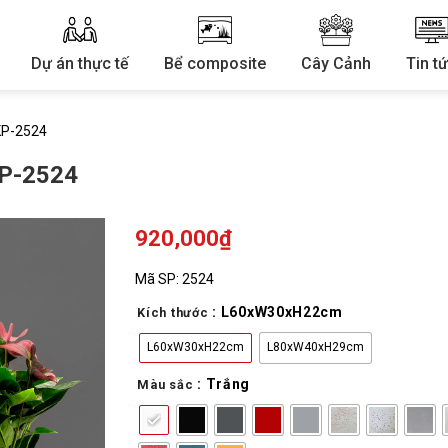
Dự án thực tế
Bể composite
Cây Cảnh
Tin t
KP-2524
P-2524
920,000
₫
Mã SP:
2524
: L60xW30xH22cm
Kích thước
L60xW30xH22cm
L80xW40xH29cm
: Trắng
Màu sắc