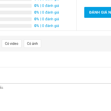
0%
| 0 đánh giá
0%
| 0 đánh giá
ĐÁNH GIÁ 
0%
| 0 đánh giá
0%
| 0 đánh giá
Có video
Có ảnh
ế dáng elip dễ decor
kết hợp với các chậu khác:
p chủ nhân thỏa sức sáng tạo. Bạn sẽ dễ dàng thiết kế cho từng vị
h quan nội ngoại thất.