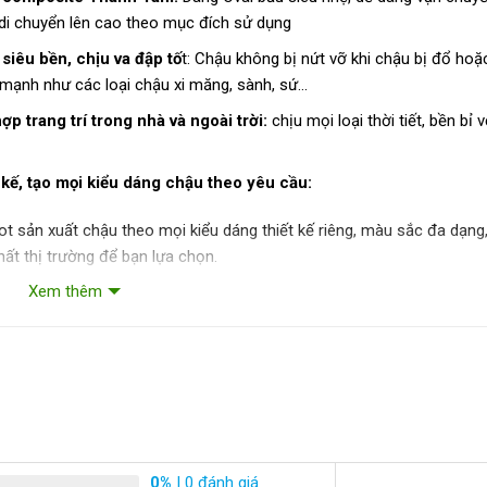
di chuyển lên cao theo mục đích sử dụng
siêu bền, chịu va đập tố
t: Chậu không bị nứt vỡ khi chậu bị đổ hoặ
mạnh như các loại chậu xi măng, sành, sứ…
ợp trang trí trong nhà và ngoài trời:
chịu mọi loại thời tiết, bền bỉ v
 kế, tạo mọi kiểu dáng chậu theo yêu cầu:
ot sản xuất chậu theo mọi kiểu dáng thiết kế riêng, màu sắc đa dạng
hất thị trường để bạn lựa chọn.
Xem thêm
0%
| 0 đánh giá