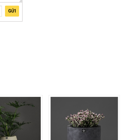
 không
GỬI