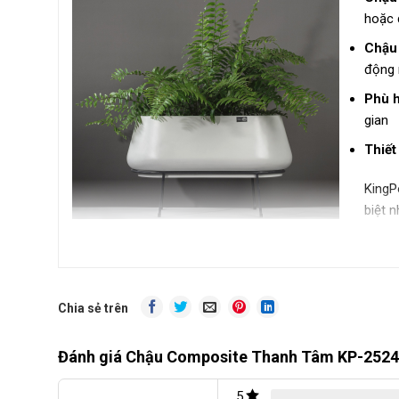
hoặc 
Chậu 
động 
Phù h
gian
Thiết
KingP
biệt n
Thông số kỹ thuật:
Chia sẻ trên
Đánh giá Chậu Composite Thanh Tâm KP-2524
5