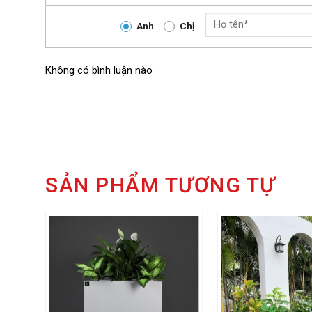
Chậu có thể kết hợp cùng bộ hoặc kết hợp với các 
Anh
Chị
gian độc đáo hơn.
Không có bình luận nào
SẢN PHẨM TƯƠNG TỰ