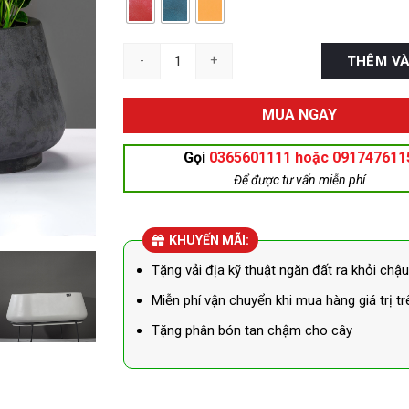
Chậu Composite Thanh Tâm KP-2524 số lượng
THÊM VÀ
MUA NGAY
Gọi
0365601111 hoặc 091747611
Để được tư vấn miễn phí
KHUYẾN MÃI:
Tặng vải địa kỹ thuật ngăn đất ra khỏi chậu
Miễn phí vận chuyển khi mua hàng giá trị trê
Tặng phân bón tan chậm cho cây