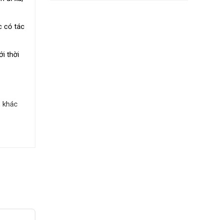
c có tác
ới thời
, khác