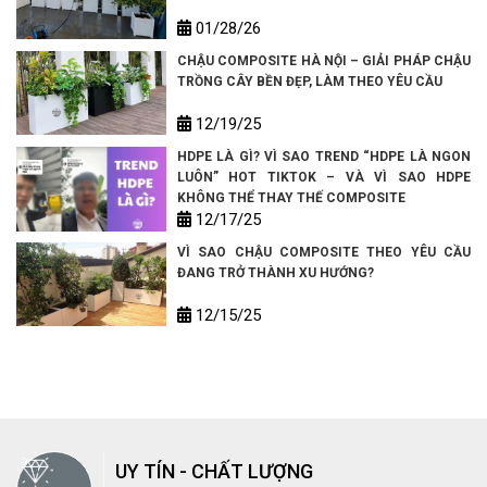
01/28/26
CHẬU COMPOSITE HÀ NỘI – GIẢI PHÁP CHẬU
TRỒNG CÂY BỀN ĐẸP, LÀM THEO YÊU CẦU
12/19/25
HDPE LÀ GÌ? VÌ SAO TREND “HDPE LÀ NGON
LUÔN” HOT TIKTOK – VÀ VÌ SAO HDPE
KHÔNG THỂ THAY THẾ COMPOSITE
12/17/25
VÌ SAO CHẬU COMPOSITE THEO YÊU CẦU
ĐANG TRỞ THÀNH XU HƯỚNG?
12/15/25
UY TÍN - CHẤT LƯỢNG