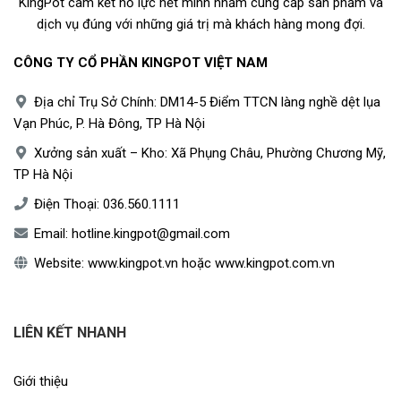
KingPot cam kết nỗ lực hết mình nhằm cung cấp sản phẩm và
dịch vụ đúng với những giá trị mà khách hàng mong đợi.
CÔNG TY CỔ PHẦN KINGPOT VIỆT NAM
Địa chỉ Trụ Sở Chính: DM14-5 Điểm TTCN làng nghề dệt lụa
Vạn Phúc, P. Hà Đông, TP Hà Nội
Xưởng sản xuất – Kho: Xã Phụng Châu, Phường Chương Mỹ,
TP Hà Nội
Điện Thoại:
036.560.1111
Email:
hotline.kingpot@gmail.com
Website:
www.kingpot.vn
hoặc
www.kingpot.com.vn
LIÊN KẾT NHANH
Giới thiệu