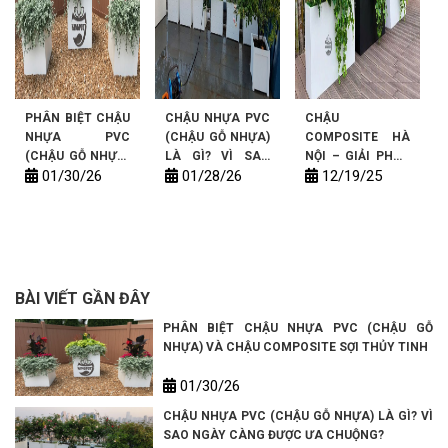
PHÂN BIỆT CHẬU
CHẬU NHỰA PVC
CHẬU
NHỰA PVC
(CHẬU GỖ NHỰA)
COMPOSITE HÀ
(CHẬU GỖ NHỰA)
LÀ GÌ? VÌ SAO
NỘI – GIẢI PHÁP
01/30/26
01/28/26
12/19/25
VÀ CHẬU
NGÀY CÀNG
CHẬU TRỒNG
COMPOSITE SỢI
ĐƯỢC ƯA
CÂY BỀN ĐẸP,
THỦY TINH
CHUỘNG?
LÀM THEO YÊU
CẦU
BÀI VIẾT GẦN ĐÂY
PHÂN BIỆT CHẬU NHỰA PVC (CHẬU GỖ
NHỰA) VÀ CHẬU COMPOSITE SỢI THỦY TINH
01/30/26
CHẬU NHỰA PVC (CHẬU GỖ NHỰA) LÀ GÌ? VÌ
SAO NGÀY CÀNG ĐƯỢC ƯA CHUỘNG?