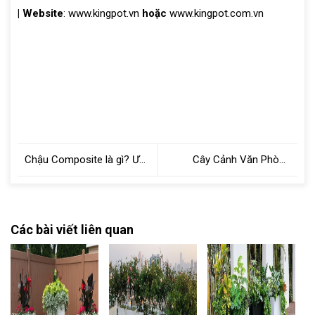
|
Website
: www.kingpot.vn
hoặc
www.kingpot.com.vn
Chậu Composite là gì? Ưu
Cây Cảnh Văn Phòng
điểm vượt trội so với các
Mang Lại Những Lợi Ích
chậu khác
Gì?
Các bài viết liên quan