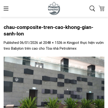
Skip
to
content
chau-composite-tren-cao-khong-gian-
sanh-lon
Published
06/01/2026
at
2048 × 1536
in
Kingpot thực hiện vườn
treo Babylon trên cao cho Tòa nhà Petrolimex