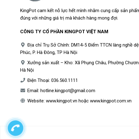
KingPot cam kết nỗ lực hết mình nhằm cung cấp sản phẩm
đúng với những giá trị mà khách hàng mong đợi.
CÔNG TY CỔ PHẦN KINGPOT VIỆT NAM
Địa chỉ Trụ Sở Chính: DM14-5 Điểm TTCN làng nghề dệ
Phúc, P. Hà Đông, TP Hà Nội
Xưởng sản xuất – Kho: Xã Phụng Châu, Phường Chươn
Hà Nội
Điện Thoại:
036.560.1111
Email:
hotline.kingpot@gmail.com
Website:
www.kingpot.vn
hoặc
www.kingpot.com.vn