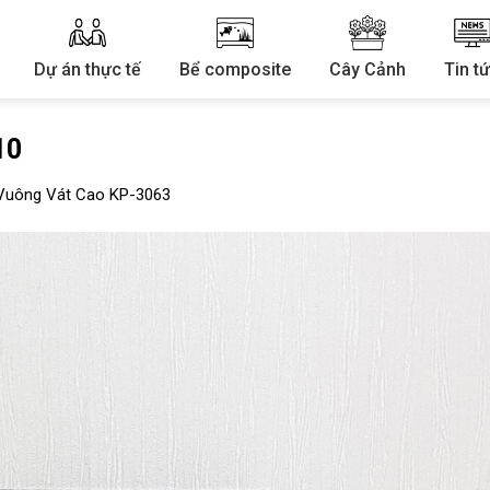
Dự án thực tế
Bể composite
Cây Cảnh
Tin t
10
Vuông Vát Cao KP-3063