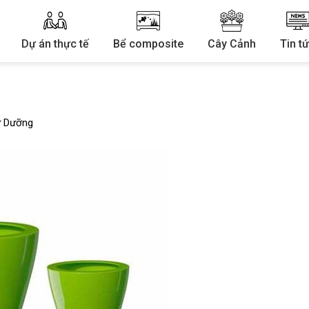
Dự án thực tế
Bể composite
Cây Cảnh
Tin t
ự Dưỡng