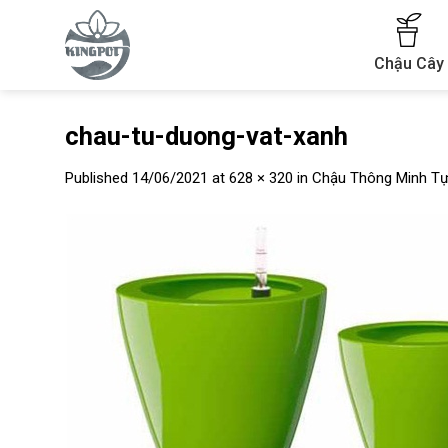
Skip
to
content
Chậu Cây
chau-tu-duong-vat-xanh
Published
14/06/2021
at
628 × 320
in
Chậu Thông Minh T