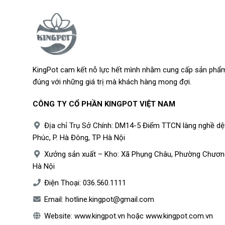
KingPot cam kết nỗ lực hết mình nhằm cung cấp sản phẩm
đúng với những giá trị mà khách hàng mong đợi.
CÔNG TY CỔ PHẦN KINGPOT VIỆT NAM
Địa chỉ Trụ Sở Chính: DM14-5 Điểm TTCN làng nghề dệ
Phúc, P. Hà Đông, TP Hà Nội
Xưởng sản xuất – Kho: Xã Phụng Châu, Phường Chươn
Hà Nội
Điện Thoại:
036.560.1111
Email:
hotline.kingpot@gmail.com
Website:
www.kingpot.vn
hoặc
www.kingpot.com.vn