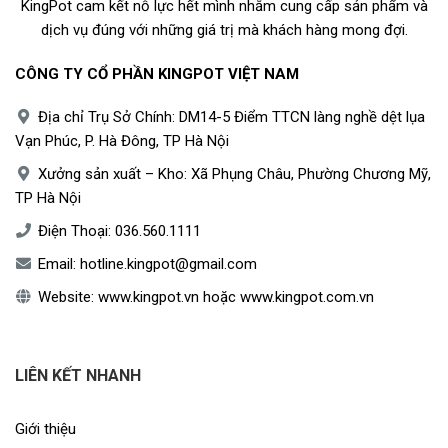
KingPot cam kết nỗ lực hết mình nhằm cung cấp sản phẩm và
dịch vụ đúng với những giá trị mà khách hàng mong đợi.
CÔNG TY CỔ PHẦN KINGPOT VIỆT NAM
Địa chỉ Trụ Sở Chính: DM14-5 Điểm TTCN làng nghề dệt lụa
Vạn Phúc, P. Hà Đông, TP Hà Nội
Xưởng sản xuất – Kho: Xã Phụng Châu, Phường Chương Mỹ,
TP Hà Nội
Điện Thoại:
036.560.1111
Email:
hotline.kingpot@gmail.com
Website:
www.kingpot.vn
hoặc
www.kingpot.com.vn
LIÊN KẾT NHANH
Giới thiệu