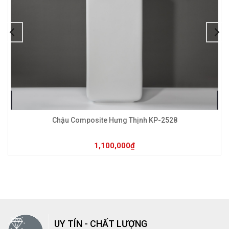
| Địa chỉ
Trụ Sở Chính:
Địa chỉ Trụ Sở Chính: DM14-5,
Điểm TTCN làng nghề dệt lụa Vạn Phúc, P. Hà Đông, TP Hà
Nội ( đối diện số 64 Vũ Văn Cẩn)
| Xưởng sản xuất – Kho:
Xưởng sản xuất – Kho: Xã Phụng
Châu, Phường Chương Mỹ, TP Hà Nội
| Điện Thoại
: 0365 60 1111
 Các tùy chọn có thể được chọn trên trang sản phẩm
Sản phẩm này có nhiều biến thể. 
| Email
: hotline.kingpot@gmail.com
Chậu Composite Hưng Thịnh KP-2528
|
Website
: www.kingpot.vn
hoặc
www.kingpot.com.vn
1,100,000
₫
UY TÍN - CHẤT LƯỢNG